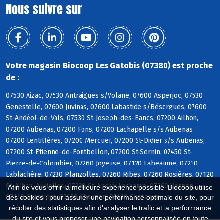
Nous suivre sur
Votre magasin Biocoop Les Gatobis (07380) est proche
de :
07530 Aizac, 07530 Antraigues s/Volane, 07600 Asperjoc, 07530
Genestelle, 07600 Juvinas, 07600 Labastide s/Bésorgues, 07600
St-Andéol-de-Vals, 07530 St-Joseph-des-Bancs, 07200 Ailhon,
07200 Aubenas, 07200 Fons, 07200 Lachapelle s/s Aubenas,
07200 Lentillères, 07200 Mercuer, 07200 St-Didier s/s Aubenas,
07200 St-Etienne-de-Fontbellon, 07200 St-Sernin, 07450 St-
Pierre-de-Colombier, 07260 Joyeuse, 07120 Labeaume, 07230
Lablachère, 07230 Planzolles, 07260 Ribes, 07260 Rosières, 07120
St-Alban-Auriolles, 07230 St-André-Lachamp, 07260 Vernon,
Afin de vous offrir la meilleure expérience possible, Biocoop utilise
07110 Chassiers, 07120 Chauzon, 07110 Chazeaux
des cookies : pour assurer une performance optimale du site, pour
récolter des statistiques afin d'analyser le trafic et la performance
du site et vous proposer une navigation personnalisée en toute