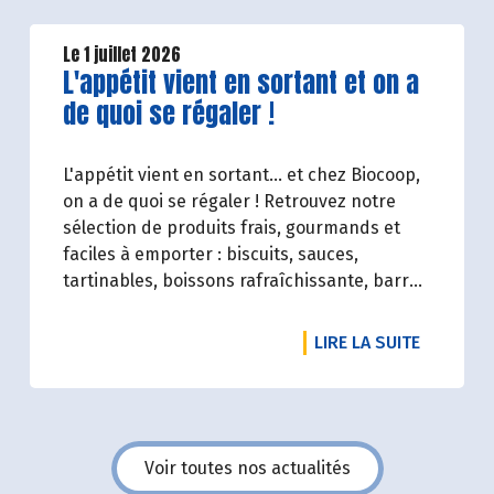
condensé des avancées réalisées par
Biocoop dans l’objectif de rendre accessible
Le 1 juillet 2026
Lire la suite de l'article
L'appétit vient en sortant et on a
et désirable une bio exigeante.
de quoi se régaler !
L'appétit vient en sortant... et chez Biocoop,
on a de quoi se régaler ! Retrouvez notre
sélection de produits frais, gourmands et
faciles à emporter : biscuits, sauces,
tartinables, boissons rafraîchissante, barres
de céréales... Profitez de 20%* de remise sur
une sélection de produits du 2 juillet au 12
DE L'ART
LIRE LA SUITE
août 2026 inclus.
Voir toutes nos actualités