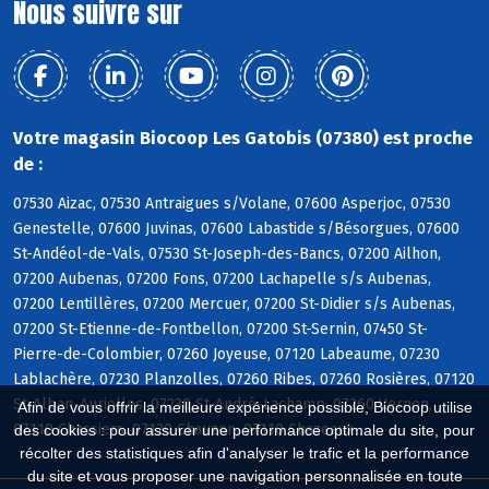
Nous suivre sur
Votre magasin Biocoop Les Gatobis (07380) est proche
de :
07530 Aizac, 07530 Antraigues s/Volane, 07600 Asperjoc, 07530
Genestelle, 07600 Juvinas, 07600 Labastide s/Bésorgues, 07600
St-Andéol-de-Vals, 07530 St-Joseph-des-Bancs, 07200 Ailhon,
07200 Aubenas, 07200 Fons, 07200 Lachapelle s/s Aubenas,
07200 Lentillères, 07200 Mercuer, 07200 St-Didier s/s Aubenas,
07200 St-Etienne-de-Fontbellon, 07200 St-Sernin, 07450 St-
Pierre-de-Colombier, 07260 Joyeuse, 07120 Labeaume, 07230
Lablachère, 07230 Planzolles, 07260 Ribes, 07260 Rosières, 07120
St-Alban-Auriolles, 07230 St-André-Lachamp, 07260 Vernon,
Afin de vous offrir la meilleure expérience possible, Biocoop utilise
07110 Chassiers, 07120 Chauzon, 07110 Chazeaux
des cookies : pour assurer une performance optimale du site, pour
récolter des statistiques afin d'analyser le trafic et la performance
du site et vous proposer une navigation personnalisée en toute