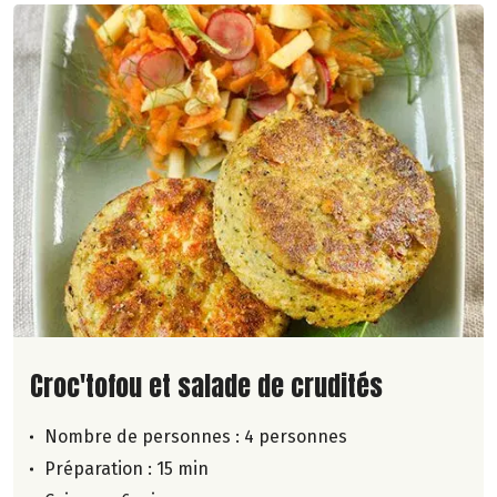
Lire la suite de la recette
Croc'tofou et salade de crudités
Nombre de personnes :
4 personnes
Préparation : 15 min