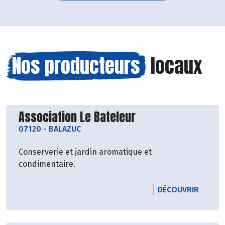
Nos producteurs
locaux
Découvrir le producteur
Association Le Bateleur
07120
-
BALAZUC
Conserverie et jardin aromatique et
condimentaire.
LE PRO
DÉCOUVRIR