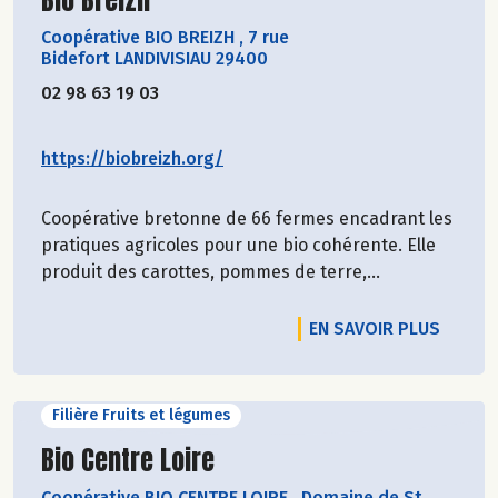
Coopérative BIO BREIZH
,
7 rue
Bidefort LANDIVISIAU 29400
02 98 63 19 03
https://biobreizh.org/
Coopérative bretonne de 66 fermes encadrant les
pratiques agricoles pour une bio cohérente. Elle
produit des carottes, pommes de terre,...
EN SAVOIR PLUS
Filière Fruits et légumes
Découvrir le producteur
Bio Centre Loire
Coopérative BIO CENTRE LOIRE
,
Domaine de St