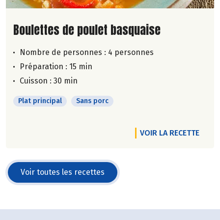
Lire la suite de la recette
Boulettes de poulet basquaise
Nombre de personnes :
4 personnes
Préparation : 15 min
Cuisson : 30 min
Plat principal
Sans porc
VOIR LA RECETTE
Voir toutes les recettes