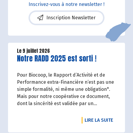
Inscrivez-vous à notre newsletter !
Inscription Newsletter
Le 9 juillet 2026
Lire la suite de l'article
Notre RADD 2025 est sorti !
Pour Biocoop, le Rapport d’Activité et de
Performance extra-Financière n’est pas une
simple formalité, ni même une obligation*.
Mais pour notre coopérative ce document,
dont la sincérité est validée par un
organisme tiers indépendant, est un acte de
transparence vis-à-vis de l'ensemble de nos
DE L'ART
LIRE LA SUITE
parties prenantes (Paysan.ne.s Associé.e.s,
magasins...) et de nos clients. Il contient un