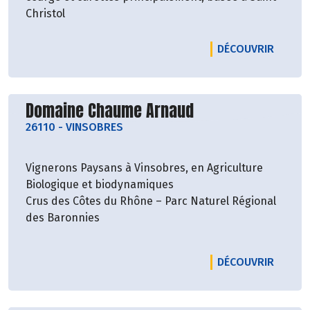
Christol
LE PRO
DÉCOUVRIR
Découvrir le producteur
Domaine Chaume Arnaud
26110
-
VINSOBRES
Vignerons Paysans à Vinsobres, en Agriculture
Biologique et biodynamiques
Crus des Côtes du Rhône – Parc Naturel Régional
des Baronnies
LE PR
DÉCOUVRIR