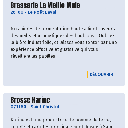
Découvrir le producteur
Brasserie La Vieille Mule
26160
-
Le Poët Laval
Nos bières de fermentation haute allient saveurs
des malts et aromatiques des houblons… Oubliez
la bière industrielle, et laissez vous tenter par une
expérience olfactive et gustative qui vous
réveillera les papilles !
LE PRO
DÉCOUVRIR
Découvrir le producteur
Brosse Karine
071160
-
Saint Christol
Karine est une productrice de pomme de terre,
courge et carottes principalement, basée à Saint