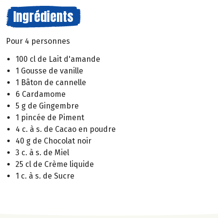
Ingrédients
Pour 4 personnes
100 cl de Lait d'amande
1 Gousse de vanille
1 Bâton de cannelle
6 Cardamome
5 g de Gingembre
1 pincée de Piment
4 c. à s. de Cacao en poudre
40 g de Chocolat noir
3 c. à s. de Miel
25 cl de Crème liquide
1 c. à s. de Sucre