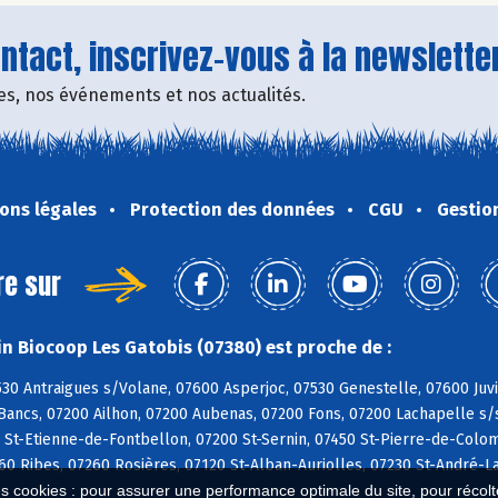
tact, inscrivez-vous à la newsletter
fres, nos événements et nos actualités.
ons légales
Protection des données
CGU
Gestio
re sur
n Biocoop Les Gatobis (07380) est proche de :
530 Antraigues s/Volane, 07600 Asperjoc, 07530 Genestelle, 07600 Ju
ancs, 07200 Ailhon, 07200 Aubenas, 07200 Fons, 07200 Lachapelle s/s
 St-Etienne-de-Fontbellon, 07200 St-Sernin, 07450 St-Pierre-de-Colo
60 Ribes, 07260 Rosières, 07120 St-Alban-Auriolles, 07230 St-André-
es cookies : pour assurer une performance optimale du site, pour récolter