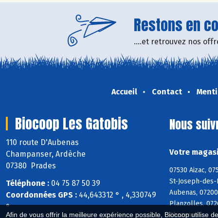
Restons en con
....et retrouvez nos of
Accueil
Contact
Menti
Biocoop Les Gatobis
Nous suiv
110 route D'Aubenas
Votre magasi
Champanser, Ardèche
07380 Prades
07530 Aizac, 07
St-Joseph-des-B
Téléphone :
04 75 87 50 39
Aubenas, 07200
Coordonnées GPS :
44,643312 ° , 4,330749
Planzolles, 072
°
Chazeaux
Afin de vous offrir la meilleure expérience possible, Biocoop utilise d