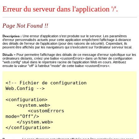
Erreur du serveur dans l'application '/'.
Page Not Found !!
Description :
Une erreur d'application s'est produite sur le serveur. Les paramètres
d'erreur personnalisés actuels pour cette application empêchent l'affichage à distance
des détails de l'erreur de l'application (pour des raisons de sécurité). Cependant, ils
peuvent être affichés par les navigateurs qui s'exécutent sur l'ordinateur serveur local.
Détails =
Pour permettre l'affichage des détails de ce message d'erreur spécifique sur les
ordinateurs distants, créez une balise <customErrors> dans un fichier de configuration
"web.config" situé dans le répertoire racine de l'application Web en cours. Attribuez
ensuite la valeur "off" à l'attribut "mode" de cette balise <customErrors>.
<!-- Fichier de configuration 
Web.Config -->

<configuration>

    <system.web>

        <customErrors 
mode="Off"/>

    </system.web>

</configuration>