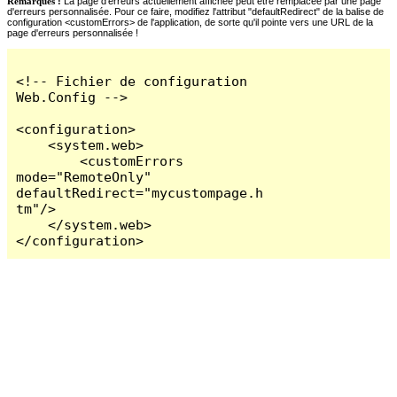
Remarques :
La page d'erreurs actuellement affichée peut être remplacée par une page
d'erreurs personnalisée. Pour ce faire, modifiez l'attribut "defaultRedirect" de la balise de
configuration <customErrors> de l'application, de sorte qu'il pointe vers une URL de la
page d'erreurs personnalisée !
<!-- Fichier de configuration 
Web.Config -->

<configuration>

    <system.web>

        <customErrors 
mode="RemoteOnly" 
defaultRedirect="mycustompage.h
tm"/>

    </system.web>

</configuration>