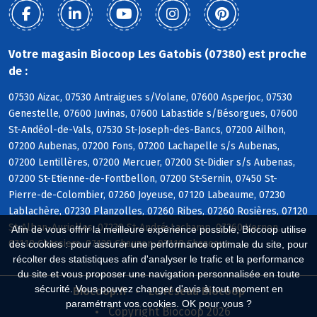
Votre magasin Biocoop Les Gatobis (07380) est proche
de :
07530 Aizac, 07530 Antraigues s/Volane, 07600 Asperjoc, 07530
Genestelle, 07600 Juvinas, 07600 Labastide s/Bésorgues, 07600
St-Andéol-de-Vals, 07530 St-Joseph-des-Bancs, 07200 Ailhon,
07200 Aubenas, 07200 Fons, 07200 Lachapelle s/s Aubenas,
07200 Lentillères, 07200 Mercuer, 07200 St-Didier s/s Aubenas,
07200 St-Etienne-de-Fontbellon, 07200 St-Sernin, 07450 St-
Pierre-de-Colombier, 07260 Joyeuse, 07120 Labeaume, 07230
Lablachère, 07230 Planzolles, 07260 Ribes, 07260 Rosières, 07120
St-Alban-Auriolles, 07230 St-André-Lachamp, 07260 Vernon,
Afin de vous offrir la meilleure expérience possible, Biocoop utilise
07110 Chassiers, 07120 Chauzon, 07110 Chazeaux
des cookies : pour assurer une performance optimale du site, pour
récolter des statistiques afin d'analyser le trafic et la performance
du site et vous proposer une navigation personnalisée en toute
sécurité. Vous pouvez changer d'avis à tout moment en
Biocoop.fr
Le réseau Biocoop
paramétrant vos cookies. OK pour vous ?
Copyright Biocoop 2026