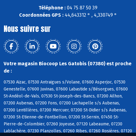
Téléphone :
04 75 87 50 39
Coordonnées GPS :
44,643312 ° , 4,330749 °
Nous suivre sur
Votre magasin Biocoop Les Gatobis (07380) est proche
de :
07530 Aizac, 07530 Antraigues s/Volane, 07600 Asperjoc, 07530
Genestelle, 07600 Juvinas, 07600 Labastide s/Bésorgues, 07600
St-Andéol-de-Vals, 07530 St-Joseph-des-Bancs, 07200 Ailhon,
07200 Aubenas, 07200 Fons, 07200 Lachapelle s/s Aubenas,
07200 Lentillères, 07200 Mercuer, 07200 St-Didier s/s Aubenas,
07200 St-Etienne-de-Fontbellon, 07200 St-Sernin, 07450 St-
Pierre-de-Colombier, 07260 Joyeuse, 07120 Labeaume, 07230
Lablachère, 07230 Planzolles, 07260 Ribes, 07260 Rosières, 07120