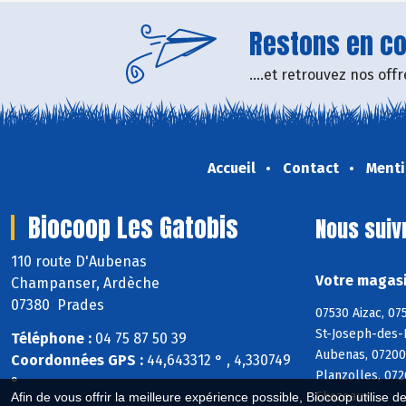
Restons en con
....et retrouvez nos of
Accueil
Contact
Menti
Biocoop Les Gatobis
Nous suiv
110 route D'Aubenas
Votre magasi
Champanser, Ardèche
07380 Prades
07530 Aizac, 07
St-Joseph-des-B
Téléphone :
04 75 87 50 39
Aubenas, 07200
Coordonnées GPS :
44,643312 ° , 4,330749
Planzolles, 072
°
Chazeaux
Afin de vous offrir la meilleure expérience possible, Biocoop utilise d