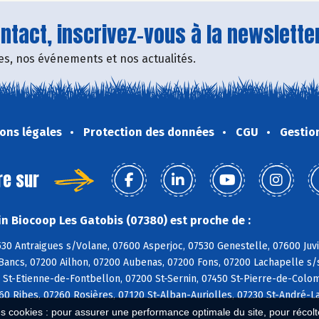
tact, inscrivez-vous à la newsletter
fres, nos événements et nos actualités.
ons légales
Protection des données
CGU
Gestio
re sur
n Biocoop Les Gatobis (07380) est proche de :
530 Antraigues s/Volane, 07600 Asperjoc, 07530 Genestelle, 07600 Ju
ancs, 07200 Ailhon, 07200 Aubenas, 07200 Fons, 07200 Lachapelle s/s
 St-Etienne-de-Fontbellon, 07200 St-Sernin, 07450 St-Pierre-de-Colo
60 Ribes, 07260 Rosières, 07120 St-Alban-Auriolles, 07230 St-André-
es cookies : pour assurer une performance optimale du site, pour récolter