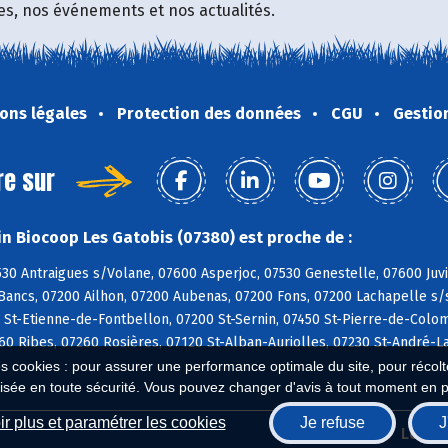
fres, nos événements et nos actualités.
ons légales
Protection des données
CGU
Gestio
re sur
n Biocoop Les Gatobis (07380) est proche de :
530 Antraigues s/Volane, 07600 Asperjoc, 07530 Genestelle, 07600 Ju
ancs, 07200 Ailhon, 07200 Aubenas, 07200 Fons, 07200 Lachapelle s/s
 St-Etienne-de-Fontbellon, 07200 St-Sernin, 07450 St-Pierre-de-Colo
60 Ribes, 07260 Rosières, 07120 St-Alban-Auriolles, 07230 St-André-
es cookies : pour assurer une performance optimale du site, pour récolter
isée en toute sécurité. Vous pouvez changer d'avis à tout moment en 
r plus et paramétrer les cookies
Je refuse
J
Biocoop.fr
Le ré