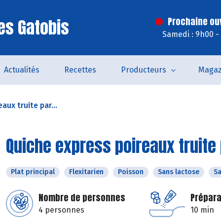
es Gatobis
Prochaine ouv
Samedi : 9h00 -
Actualités
Recettes
Producteurs
Magaz
aux truite par...
Quiche express poireaux truite 
Plat principal
Flexitarien
Poisson
Sans lactose
Sa
Nombre de personnes
Prépara
4 personnes
10 min