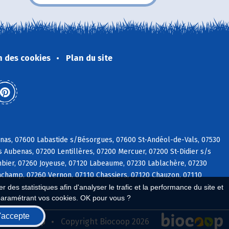
n des cookies
Plan du site
vinas, 07600 Labastide s/Bésorgues, 07600 St-Andéol-de-Vals, 07530
 Aubenas, 07200 Lentillères, 07200 Mercuer, 07200 St-Didier s/s
mbier, 07260 Joyeuse, 07120 Labeaume, 07230 Lablachère, 07230
Lachamp, 07260 Vernon, 07110 Chassiers, 07120 Chauzon, 07110
 des statistiques afin d'analyser le trafic et la performance du site et
paramétrant vos cookies. OK pour vous ?
'accepte
seau Biocoop
Copyright Biocoop 2026