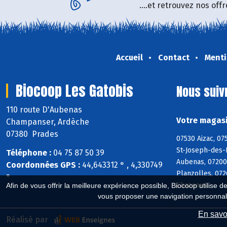
....et retrouvez nos of
Accueil
Contact
Menti
Biocoop Les Gatobis
Nous suiv
110 route D'Aubenas
Votre magasi
Champanser, Ardèche
07380 Prades
07530 Aizac, 07
St-Joseph-des-B
Téléphone :
04 75 87 50 39
Aubenas, 07200
Coordonnées GPS :
44,643312 ° , 4,330749
Planzolles, 072
°
Chazeaux
Afin de vous offrir la meilleure expérience possible, Biocoop utilise d
vous proposer une navigation personnal
En savoi
Réalisé par