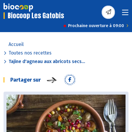
Biocoop Les Gatobis
Prochaine ouverture à 09:00
Accueil
Toutes nos recettes
Tajine d'agneau aux abricots secs...
Partager sur