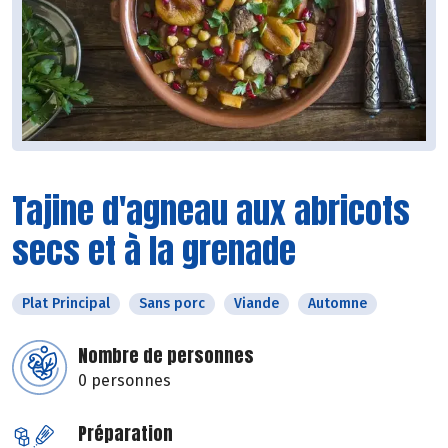
Tajine d'agneau aux abricots
secs et à la grenade
Plat Principal
Sans porc
Viande
Automne
Nombre de personnes
0 personnes
Préparation