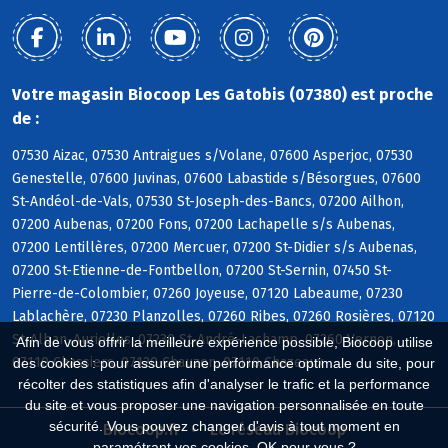
Votre magasin Biocoop Les Gatobis (07380) est proche
de :
07530 Aizac, 07530 Antraigues s/Volane, 07600 Asperjoc, 07530
Genestelle, 07600 Juvinas, 07600 Labastide s/Bésorgues, 07600
St-Andéol-de-Vals, 07530 St-Joseph-des-Bancs, 07200 Ailhon,
07200 Aubenas, 07200 Fons, 07200 Lachapelle s/s Aubenas,
07200 Lentillères, 07200 Mercuer, 07200 St-Didier s/s Aubenas,
07200 St-Etienne-de-Fontbellon, 07200 St-Sernin, 07450 St-
Pierre-de-Colombier, 07260 Joyeuse, 07120 Labeaume, 07230
Lablachère, 07230 Planzolles, 07260 Ribes, 07260 Rosières, 07120
St-Alban-Auriolles, 07230 St-André-Lachamp, 07260 Vernon,
Afin de vous offrir la meilleure expérience possible, Biocoop utilise
07110 Chassiers, 07120 Chauzon, 07110 Chazeaux
des cookies : pour assurer une performance optimale du site, pour
récolter des statistiques afin d'analyser le trafic et la performance
du site et vous proposer une navigation personnalisée en toute
sécurité. Vous pouvez changer d'avis à tout moment en
Biocoop.fr
Le réseau Biocoop
paramétrant vos cookies. OK pour vous ?