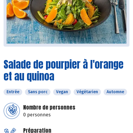
Salade de pourpier à l'orange
et au quinoa
Entrée
Sans porc
Vegan
Végétarien
Automne
Nombre de personnes
0 personnes
Préparation