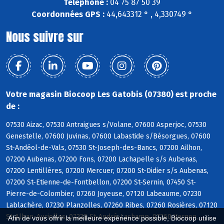
Téléphone :
04 75 87 50 39
Coordonnées GPS :
44,643312 ° , 4,330749 °
Nous suivre sur
Votre magasin Biocoop Les Gatobis (07380) est proche
de :
07530 Aizac, 07530 Antraigues s/Volane, 07600 Asperjoc, 07530
Genestelle, 07600 Juvinas, 07600 Labastide s/Bésorgues, 07600
St-Andéol-de-Vals, 07530 St-Joseph-des-Bancs, 07200 Ailhon,
07200 Aubenas, 07200 Fons, 07200 Lachapelle s/s Aubenas,
07200 Lentillères, 07200 Mercuer, 07200 St-Didier s/s Aubenas,
07200 St-Etienne-de-Fontbellon, 07200 St-Sernin, 07450 St-
Pierre-de-Colombier, 07260 Joyeuse, 07120 Labeaume, 07230
Lablachère, 07230 Planzolles, 07260 Ribes, 07260 Rosières, 07120
St-Alban-Auriolles, 07230 St-André-Lachamp, 07260 Vernon,
Afin de vous offrir la meilleure expérience possible, Biocoop utilise