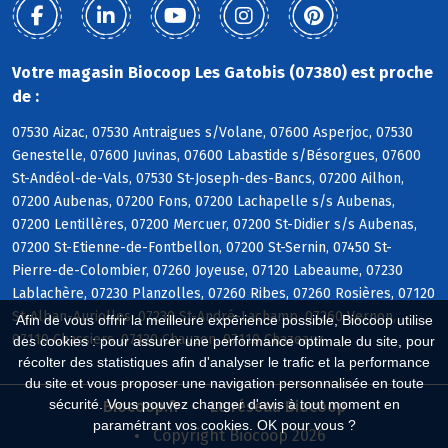
Votre magasin Biocoop Les Gatobis (07380) est proche
de :
07530 Aizac, 07530 Antraigues s/Volane, 07600 Asperjoc, 07530
Genestelle, 07600 Juvinas, 07600 Labastide s/Bésorgues, 07600
St-Andéol-de-Vals, 07530 St-Joseph-des-Bancs, 07200 Ailhon,
07200 Aubenas, 07200 Fons, 07200 Lachapelle s/s Aubenas,
07200 Lentillères, 07200 Mercuer, 07200 St-Didier s/s Aubenas,
07200 St-Etienne-de-Fontbellon, 07200 St-Sernin, 07450 St-
Pierre-de-Colombier, 07260 Joyeuse, 07120 Labeaume, 07230
Lablachère, 07230 Planzolles, 07260 Ribes, 07260 Rosières, 07120
St-Alban-Auriolles, 07230 St-André-Lachamp, 07260 Vernon,
Afin de vous offrir la meilleure expérience possible, Biocoop utilise
07110 Chassiers, 07120 Chauzon, 07110 Chazeaux
des cookies : pour assurer une performance optimale du site, pour
récolter des statistiques afin d'analyser le trafic et la performance
du site et vous proposer une navigation personnalisée en toute
sécurité. Vous pouvez changer d'avis à tout moment en
Biocoop.fr
Le réseau Biocoop
paramétrant vos cookies. OK pour vous ?
Copyright Biocoop 2026