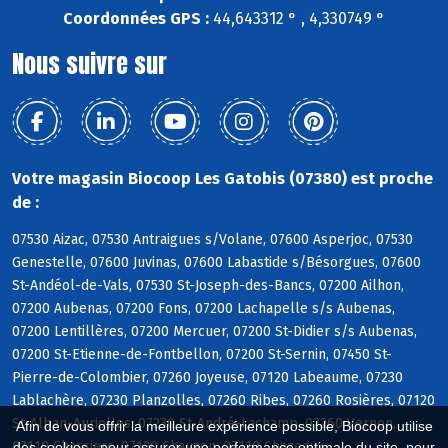
Coordonnées GPS :
44,643312 ° , 4,330749 °
Nous suivre sur
Votre magasin Biocoop Les Gatobis (07380) est proche
de :
07530 Aizac, 07530 Antraigues s/Volane, 07600 Asperjoc, 07530
Genestelle, 07600 Juvinas, 07600 Labastide s/Bésorgues, 07600
St-Andéol-de-Vals, 07530 St-Joseph-des-Bancs, 07200 Ailhon,
07200 Aubenas, 07200 Fons, 07200 Lachapelle s/s Aubenas,
07200 Lentillères, 07200 Mercuer, 07200 St-Didier s/s Aubenas,
07200 St-Etienne-de-Fontbellon, 07200 St-Sernin, 07450 St-
Pierre-de-Colombier, 07260 Joyeuse, 07120 Labeaume, 07230
Lablachère, 07230 Planzolles, 07260 Ribes, 07260 Rosières, 07120
St-Alban-Auriolles, 07230 St-André-Lachamp, 07260 Vernon,
Afin de vous offrir la meilleure expérience possible, Biocoop utilise
07110 Chassiers, 07120 Chauzon, 07110 Chazeaux
des cookies : pour assurer une performance optimale du site, pour