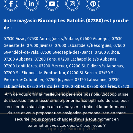
Votre magasin Biocoop Les Gatobis (07380) est proche
de :
07530 Aizac, 07530 Antraigues s/Volane, 07600 Asperjoc, 07530
Genestelle, 07600 Juvinas, 07600 Labastide s/Bésorgues, 07600
St-Andéol-de-Vals, 07530 St-Joseph-des-Bancs, 07200 Ailhon,
07200 Aubenas, 07200 Fons, 07200 Lachapelle s/s Aubenas,
07200 Lentillères, 07200 Mercuer, 07200 St-Didier s/s Aubenas,
07200 St-Etienne-de-Fontbellon, 07200 St-Sernin, 07450 St-
Pierre-de-Colombier, 07260 Joyeuse, 07120 Labeaume, 07230
Lablachère, 07230 Planzolles, 07260 Ribes, 07260 Rosières, 07120
St-Alban-Auriolles, 07230 St-André-Lachamp, 07260 Vernon,
Afin de vous offrir la meilleure expérience possible, Biocoop utilise
07110 Chassiers, 07120 Chauzon, 07110 Chazeaux
des cookies : pour assurer une performance optimale du site, pour
récolter des statistiques afin d'analyser le trafic et la performance
du site et vous proposer une navigation personnalisée en toute
sécurité. Vous pouvez changer d'avis à tout moment en
Biocoop.fr
Le réseau Biocoop
paramétrant vos cookies. OK pour vous ?
Copyright Biocoop 2026