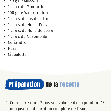
150 g de Mozzarella
1 c. à c de Moutarde
100 g de Yaourt nature
1 c. à s. de Jus de citron
1 c. à s. de Huile d'olive
1 c. à s. de Huile de colza
1 c. à c de Ail semoule
Coriandre
Persil
Ciboulette
Préparation
de la
recette
Cuire le riz dans 2 fois son volume d’eau pendant 15
min jusqu’à absorption complète de l’eau.