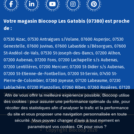
Votre magasin Biocoop Les Gatobis (07380) est proche
de :
07530 Aizac, 07530 Antraigues s/Volane, 07600 Asperjoc, 07530
Genestelle, 07600 Juvinas, 07600 Labastide s/Bésorgues, 07600
St-Andéol-de-Vals, 07530 St-Joseph-des-Bancs, 07200 Ailhon,
07200 Aubenas, 07200 Fons, 07200 Lachapelle s/s Aubenas,
07200 Lentillères, 07200 Mercuer, 07200 St-Didier s/s Aubenas,
07200 St-Etienne-de-Fontbellon, 07200 St-Sernin, 07450 St-
Pierre-de-Colombier, 07260 Joyeuse, 07120 Labeaume, 07230
Lablachère, 07230 Planzolles, 07260 Ribes, 07260 Rosières, 07120
St-Alban-Auriolles, 07230 St-André-Lachamp, 07260 Vernon,
Afin de vous offrir la meilleure expérience possible, Biocoop utilise
07110 Chassiers, 07120 Chauzon, 07110 Chazeaux
des cookies : pour assurer une performance optimale du site, pour
récolter des statistiques afin d'analyser le trafic et la performance
du site et vous proposer une navigation personnalisée en toute
sécurité. Vous pouvez changer d'avis à tout moment en
Biocoop.fr
Le réseau Biocoop
paramétrant vos cookies. OK pour vous ?
Copyright Biocoop 2026