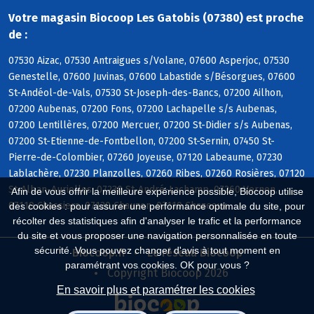
Votre magasin Biocoop Les Gatobis (07380) est proche
de :
07530 Aizac, 07530 Antraigues s/Volane, 07600 Asperjoc, 07530
Genestelle, 07600 Juvinas, 07600 Labastide s/Bésorgues, 07600
St-Andéol-de-Vals, 07530 St-Joseph-des-Bancs, 07200 Ailhon,
07200 Aubenas, 07200 Fons, 07200 Lachapelle s/s Aubenas,
07200 Lentillères, 07200 Mercuer, 07200 St-Didier s/s Aubenas,
07200 St-Etienne-de-Fontbellon, 07200 St-Sernin, 07450 St-
Pierre-de-Colombier, 07260 Joyeuse, 07120 Labeaume, 07230
Lablachère, 07230 Planzolles, 07260 Ribes, 07260 Rosières, 07120
St-Alban-Auriolles, 07230 St-André-Lachamp, 07260 Vernon,
Afin de vous offrir la meilleure expérience possible, Biocoop utilise
07110 Chassiers, 07120 Chauzon, 07110 Chazeaux
des cookies : pour assurer une performance optimale du site, pour
récolter des statistiques afin d'analyser le trafic et la performance
du site et vous proposer une navigation personnalisée en toute
sécurité. Vous pouvez changer d'avis à tout moment en
Biocoop.fr
Le réseau Biocoop
paramétrant vos cookies. OK pour vous ?
Copyright Biocoop 2026
En savoir plus et paramétrer les cookies