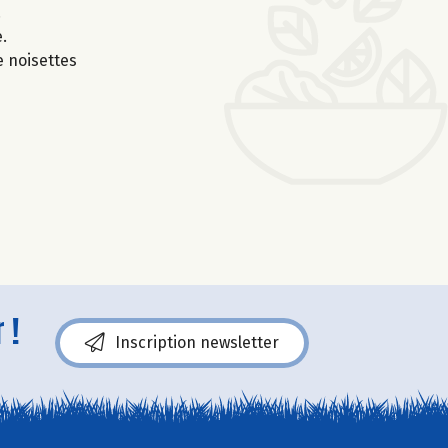
.
.
 noisettes
 !
Inscription newsletter