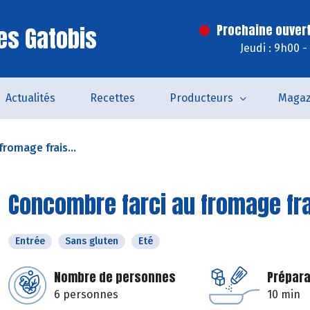
es Gatobis
Prochaine ouvert
Jeudi : 9h00 
Actualités
Recettes
Producteurs
Magaz
romage frais...
Concombre farci au fromage frai
Entrée
Sans gluten
Eté
Nombre de personnes
Prépara
6 personnes
10 min