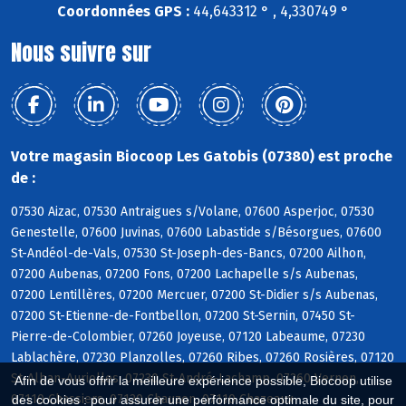
Coordonnées GPS :
44,643312 ° , 4,330749 °
Nous suivre sur
Votre magasin Biocoop Les Gatobis (07380) est proche
de :
07530 Aizac, 07530 Antraigues s/Volane, 07600 Asperjoc, 07530
Genestelle, 07600 Juvinas, 07600 Labastide s/Bésorgues, 07600
St-Andéol-de-Vals, 07530 St-Joseph-des-Bancs, 07200 Ailhon,
07200 Aubenas, 07200 Fons, 07200 Lachapelle s/s Aubenas,
07200 Lentillères, 07200 Mercuer, 07200 St-Didier s/s Aubenas,
07200 St-Etienne-de-Fontbellon, 07200 St-Sernin, 07450 St-
Pierre-de-Colombier, 07260 Joyeuse, 07120 Labeaume, 07230
Lablachère, 07230 Planzolles, 07260 Ribes, 07260 Rosières, 07120
St-Alban-Auriolles, 07230 St-André-Lachamp, 07260 Vernon,
Afin de vous offrir la meilleure expérience possible, Biocoop utilise
07110 Chassiers, 07120 Chauzon, 07110 Chazeaux
des cookies : pour assurer une performance optimale du site, pour