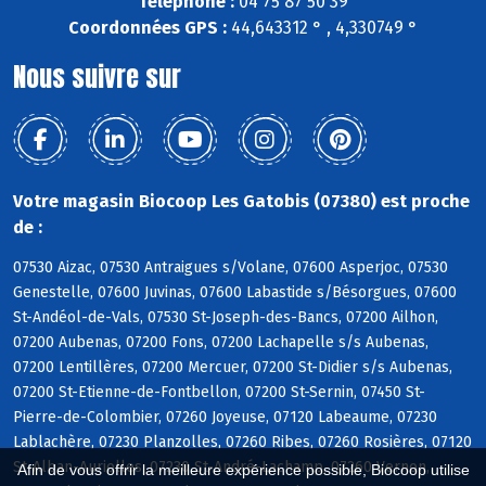
Téléphone :
04 75 87 50 39
Coordonnées GPS :
44,643312 ° , 4,330749 °
Nous suivre sur
Votre magasin Biocoop Les Gatobis (07380) est proche
de :
07530 Aizac, 07530 Antraigues s/Volane, 07600 Asperjoc, 07530
Genestelle, 07600 Juvinas, 07600 Labastide s/Bésorgues, 07600
St-Andéol-de-Vals, 07530 St-Joseph-des-Bancs, 07200 Ailhon,
07200 Aubenas, 07200 Fons, 07200 Lachapelle s/s Aubenas,
07200 Lentillères, 07200 Mercuer, 07200 St-Didier s/s Aubenas,
07200 St-Etienne-de-Fontbellon, 07200 St-Sernin, 07450 St-
Pierre-de-Colombier, 07260 Joyeuse, 07120 Labeaume, 07230
Lablachère, 07230 Planzolles, 07260 Ribes, 07260 Rosières, 07120
St-Alban-Auriolles, 07230 St-André-Lachamp, 07260 Vernon,
Afin de vous offrir la meilleure expérience possible, Biocoop utilise