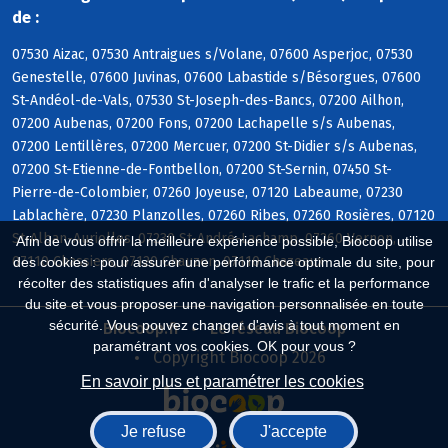
de :
07530 Aizac, 07530 Antraigues s/Volane, 07600 Asperjoc, 07530
Genestelle, 07600 Juvinas, 07600 Labastide s/Bésorgues, 07600
St-Andéol-de-Vals, 07530 St-Joseph-des-Bancs, 07200 Ailhon,
07200 Aubenas, 07200 Fons, 07200 Lachapelle s/s Aubenas,
07200 Lentillères, 07200 Mercuer, 07200 St-Didier s/s Aubenas,
07200 St-Etienne-de-Fontbellon, 07200 St-Sernin, 07450 St-
Pierre-de-Colombier, 07260 Joyeuse, 07120 Labeaume, 07230
Lablachère, 07230 Planzolles, 07260 Ribes, 07260 Rosières, 07120
St-Alban-Auriolles, 07230 St-André-Lachamp, 07260 Vernon,
Afin de vous offrir la meilleure expérience possible, Biocoop utilise
07110 Chassiers, 07120 Chauzon, 07110 Chazeaux
des cookies : pour assurer une performance optimale du site, pour
récolter des statistiques afin d'analyser le trafic et la performance
du site et vous proposer une navigation personnalisée en toute
sécurité. Vous pouvez changer d'avis à tout moment en
Biocoop.fr
Le réseau Biocoop
paramétrant vos cookies. OK pour vous ?
Copyright Biocoop 2026
En savoir plus et paramétrer les cookies
Je refuse
J'accepte