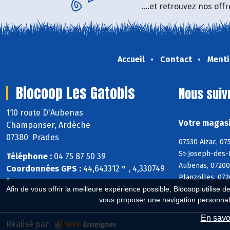
....et retrouvez nos of
Accueil
Contact
Menti
Biocoop Les Gatobis
Nous suiv
110 route D'Aubenas
Votre magasi
Champanser, Ardèche
07380 Prades
07530 Aizac, 07
St-Joseph-des-B
Téléphone :
04 75 87 50 39
Aubenas, 07200
Coordonnées GPS :
44,643312 ° , 4,330749
Planzolles, 072
°
Chazeaux
Afin de vous offrir la meilleure expérience possible, Biocoop utilise d
vous proposer une navigation personnal
En savoi
Réalisé par