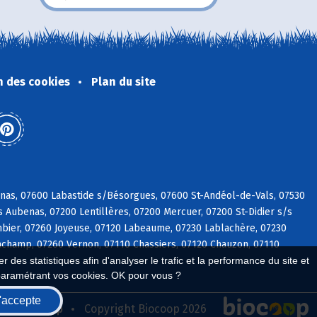
n des cookies
Plan du site
vinas, 07600 Labastide s/Bésorgues, 07600 St-Andéol-de-Vals, 07530
 Aubenas, 07200 Lentillères, 07200 Mercuer, 07200 St-Didier s/s
mbier, 07260 Joyeuse, 07120 Labeaume, 07230 Lablachère, 07230
Lachamp, 07260 Vernon, 07110 Chassiers, 07120 Chauzon, 07110
 des statistiques afin d'analyser le trafic et la performance du site et
paramétrant vos cookies. OK pour vous ?
'accepte
seau Biocoop
Copyright Biocoop 2026