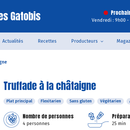
es Gatobis
Prochai
Vendredi : 9h00 -
Actualités
Recettes
Producteurs
Magaz
igne
Truffade à la châtaigne
Plat principal
Flexitarien
Sans gluten
Végétarien
Nombre de personnes
Prépara
4 personnes
25 min