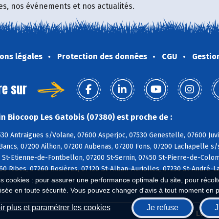
fres, nos événements et nos actualités.
ons légales
Protection des données
CGU
Gestio
re sur
n Biocoop Les Gatobis (07380) est proche de :
530 Antraigues s/Volane, 07600 Asperjoc, 07530 Genestelle, 07600 Ju
ancs, 07200 Ailhon, 07200 Aubenas, 07200 Fons, 07200 Lachapelle s/s
 St-Etienne-de-Fontbellon, 07200 St-Sernin, 07450 St-Pierre-de-Colo
60 Ribes, 07260 Rosières, 07120 St-Alban-Auriolles, 07230 St-André-
es cookies : pour assurer une performance optimale du site, pour récolter
isée en toute sécurité. Vous pouvez changer d'avis à tout moment en 
r plus et paramétrer les cookies
Je refuse
J
Biocoop.fr
Le ré