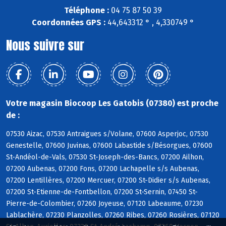
Téléphone :
04 75 87 50 39
Coordonnées GPS :
44,643312 ° , 4,330749 °
Nous suivre sur
Votre magasin Biocoop Les Gatobis (07380) est proche
de :
07530 Aizac, 07530 Antraigues s/Volane, 07600 Asperjoc, 07530
Genestelle, 07600 Juvinas, 07600 Labastide s/Bésorgues, 07600
St-Andéol-de-Vals, 07530 St-Joseph-des-Bancs, 07200 Ailhon,
07200 Aubenas, 07200 Fons, 07200 Lachapelle s/s Aubenas,
07200 Lentillères, 07200 Mercuer, 07200 St-Didier s/s Aubenas,
07200 St-Etienne-de-Fontbellon, 07200 St-Sernin, 07450 St-
Pierre-de-Colombier, 07260 Joyeuse, 07120 Labeaume, 07230
Lablachère, 07230 Planzolles, 07260 Ribes, 07260 Rosières, 07120