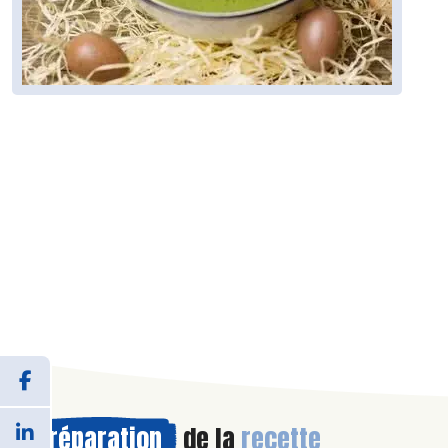
Préparation
de la
recette