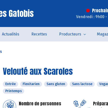
es Gatobis
Prochai
Vendredi : 9h00 -
Actualités
Recettes
Producteurs
Magaz
es
Velouté aux Scaroles
Entrée
Flexitarien
Sans gluten
Sans lactose
Vega
Printemps
Nombre de personnes
Prépara