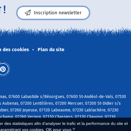
 !
Inscription newsletter
n des cookies
Plan du site
vinas, 07600 Labastide s/Bésorgues, 07600 St-Andéol-de-Vals, 07530
 Aubenas, 07200 Lentillères, 07200 Mercuer, 07200 St-Didier s/s
mbier, 07260 Joyeuse, 07120 Labeaume, 07230 Lablachère, 07230
Lachamp, 07260 Vernon, 07110 Chassiers, 07120 Chauzon, 07110
 des statistiques afin d'analyser le trafic et la performance du site et
paramétrant vos cookies. OK pour vous ?