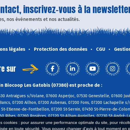
tact, inscrivez-vous à la newsletter
fres, nos événements et nos actualités.
ons légales
Protection des données
CGU
Gestio
re sur
n Biocoop Les Gatobis (07380) est proche de :
530 Antraigues s/Volane, 07600 Asperjoc, 07530 Genestelle, 07600 Ju
ancs, 07200 Ailhon, 07200 Aubenas, 07200 Fons, 07200 Lachapelle s/s
 St-Etienne-de-Fontbellon, 07200 St-Sernin, 07450 St-Pierre-de-Colo
60 Ribes, 07260 Rosières, 07120 St-Alban-Auriolles, 07230 St-André-
es cookies : pour assurer une performance optimale du site, pour récolter
isée en toute sécurité. Vous pouvez changer d'avis à tout moment en 