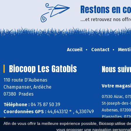
Restons en con
....et retrouvez nos of
Accueil
Contact
Menti
Biocoop Les Gatobis
Nous suiv
110 route D'Aubenas
Votre magasi
Champanser, Ardèche
07380 Prades
07530 Aizac, 07
St-Joseph-des-B
Téléphone :
04 75 87 50 39
Aubenas, 07200
Coordonnées GPS :
44,643312 ° , 4,330749
Planzolles, 072
°
Chazeaux
Afin de vous offrir la meilleure expérience possible, Biocoop utilise d
vous proposer une navigation personnal