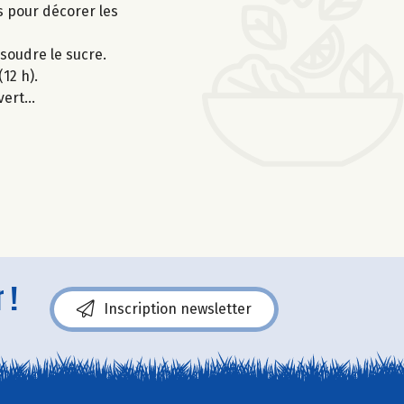
s pour décorer les
soudre le sucre.
12 h).
 vert…
 !
Inscription newsletter