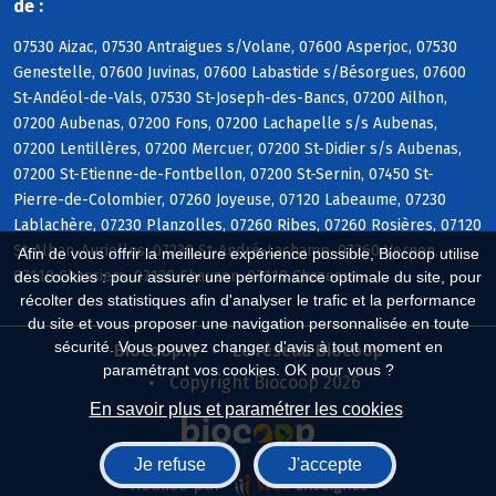
de :
07530 Aizac, 07530 Antraigues s/Volane, 07600 Asperjoc, 07530
Genestelle, 07600 Juvinas, 07600 Labastide s/Bésorgues, 07600
St-Andéol-de-Vals, 07530 St-Joseph-des-Bancs, 07200 Ailhon,
07200 Aubenas, 07200 Fons, 07200 Lachapelle s/s Aubenas,
07200 Lentillères, 07200 Mercuer, 07200 St-Didier s/s Aubenas,
07200 St-Etienne-de-Fontbellon, 07200 St-Sernin, 07450 St-
Pierre-de-Colombier, 07260 Joyeuse, 07120 Labeaume, 07230
Lablachère, 07230 Planzolles, 07260 Ribes, 07260 Rosières, 07120
St-Alban-Auriolles, 07230 St-André-Lachamp, 07260 Vernon,
Afin de vous offrir la meilleure expérience possible, Biocoop utilise
07110 Chassiers, 07120 Chauzon, 07110 Chazeaux
des cookies : pour assurer une performance optimale du site, pour
récolter des statistiques afin d'analyser le trafic et la performance
du site et vous proposer une navigation personnalisée en toute
sécurité. Vous pouvez changer d'avis à tout moment en
Biocoop.fr
Le réseau Biocoop
paramétrant vos cookies. OK pour vous ?
Copyright Biocoop 2026
En savoir plus et paramétrer les cookies
Je refuse
J'accepte
Réalisé par