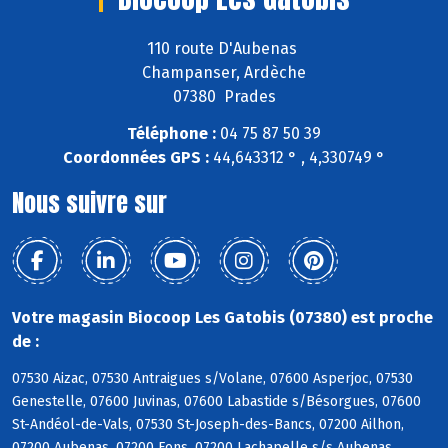
110 route D'Aubenas
Champanser, Ardèche
07380 Prades
Téléphone :
04 75 87 50 39
Coordonnées GPS :
44,643312 ° , 4,330749 °
Nous suivre sur
Votre magasin Biocoop Les Gatobis (07380) est proche
de :
07530 Aizac, 07530 Antraigues s/Volane, 07600 Asperjoc, 07530
Genestelle, 07600 Juvinas, 07600 Labastide s/Bésorgues, 07600
St-Andéol-de-Vals, 07530 St-Joseph-des-Bancs, 07200 Ailhon,
07200 Aubenas, 07200 Fons, 07200 Lachapelle s/s Aubenas,