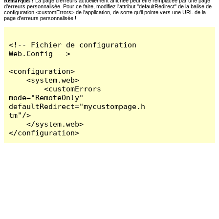
Remarques :
La page d'erreurs actuellement affichée peut être remplacée par une page
d'erreurs personnalisée. Pour ce faire, modifiez l'attribut "defaultRedirect" de la balise de
configuration <customErrors> de l'application, de sorte qu'il pointe vers une URL de la
page d'erreurs personnalisée !
<!-- Fichier de configuration 
Web.Config -->

<configuration>

    <system.web>

        <customErrors 
mode="RemoteOnly" 
defaultRedirect="mycustompage.h
tm"/>

    </system.web>

</configuration>