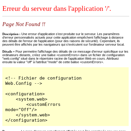
Erreur du serveur dans l'application '/'.
Page Not Found !!
Description :
Une erreur d'application s'est produite sur le serveur. Les paramètres
d'erreur personnalisés actuels pour cette application empêchent l'affichage à distance
des détails de l'erreur de l'application (pour des raisons de sécurité). Cependant, ils
peuvent être affichés par les navigateurs qui s'exécutent sur l'ordinateur serveur local.
Détails =
Pour permettre l'affichage des détails de ce message d'erreur spécifique sur les
ordinateurs distants, créez une balise <customErrors> dans un fichier de configuration
"web.config" situé dans le répertoire racine de l'application Web en cours. Attribuez
ensuite la valeur "off" à l'attribut "mode" de cette balise <customErrors>.
<!-- Fichier de configuration 
Web.Config -->

<configuration>

    <system.web>

        <customErrors 
mode="Off"/>

    </system.web>

</configuration>