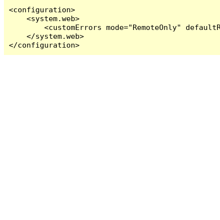
<configuration>

    <system.web>

        <customErrors mode="RemoteOnly" defaultR
    </system.web>

</configuration>