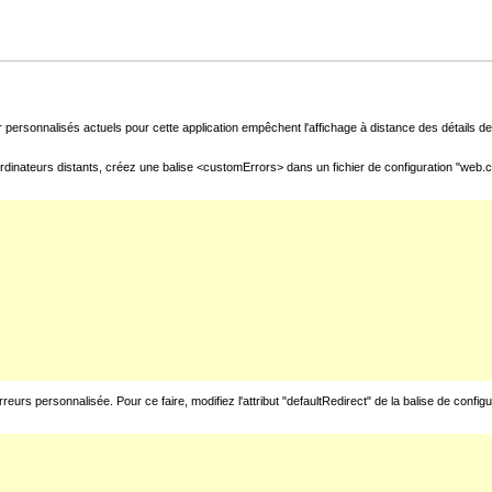
 personnalisés actuels pour cette application empêchent l'affichage à distance des détails de 
rdinateurs distants, créez une balise <customErrors> dans un fichier de configuration "web.con
urs personnalisée. Pour ce faire, modifiez l'attribut "defaultRedirect" de la balise de config