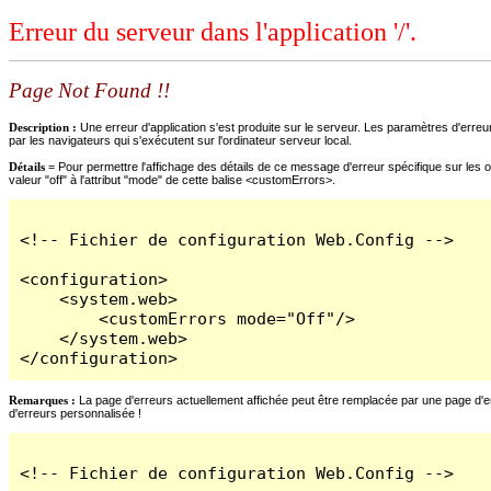
Erreur du serveur dans l'application '/'.
Page Not Found !!
Description :
Une erreur d'application s'est produite sur le serveur. Les paramètres d'erreur
par les navigateurs qui s'exécutent sur l'ordinateur serveur local.
Détails =
Pour permettre l'affichage des détails de ce message d'erreur spécifique sur les o
valeur "off" à l'attribut "mode" de cette balise <customErrors>.
<!-- Fichier de configuration Web.Config -->

<configuration>

    <system.web>

        <customErrors mode="Off"/>

    </system.web>

</configuration>
Remarques :
La page d'erreurs actuellement affichée peut être remplacée par une page d'erre
d'erreurs personnalisée !
<!-- Fichier de configuration Web.Config -->
