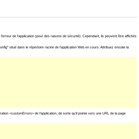
l'erreur de l'application (pour des raisons de sécurité). Cependant, ils peuvent être affichés
fig" situé dans le répertoire racine de l'application Web en cours. Attribuez ensuite la
uration <customErrors> de l'application, de sorte qu'il pointe vers une URL de la page