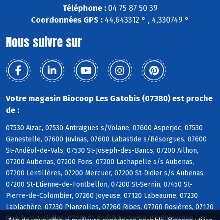
Téléphone :
04 75 87 50 39
Coordonnées GPS :
44,643312 ° , 4,330749 °
Nous suivre sur
Votre magasin Biocoop Les Gatobis (07380) est proche
de :
07530 Aizac, 07530 Antraigues s/Volane, 07600 Asperjoc, 07530
Genestelle, 07600 Juvinas, 07600 Labastide s/Bésorgues, 07600
St-Andéol-de-Vals, 07530 St-Joseph-des-Bancs, 07200 Ailhon,
07200 Aubenas, 07200 Fons, 07200 Lachapelle s/s Aubenas,
07200 Lentillères, 07200 Mercuer, 07200 St-Didier s/s Aubenas,
07200 St-Etienne-de-Fontbellon, 07200 St-Sernin, 07450 St-
Pierre-de-Colombier, 07260 Joyeuse, 07120 Labeaume, 07230
Lablachère, 07230 Planzolles, 07260 Ribes, 07260 Rosières, 07120
St-Alban-Auriolles, 07230 St-André-Lachamp, 07260 Vernon,