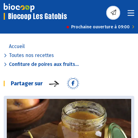
Biocoop Les Gatobis
Prochaine ouverture à 09:00
Accueil
Toutes nos recettes
Confiture de poires aux fruits...
Partager sur