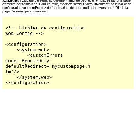
Remarques :
La page d'erreurs actuellement affichée peut être remplacée par une page
d'erreurs personnalisée. Pour ce faire, modifiez l'attribut "defaultRedirect" de la balise de
configuration <customErrors> de l'application, de sorte qu'il pointe vers une URL de la
page d'erreurs personnalisée !
<!-- Fichier de configuration 
Web.Config -->

<configuration>

    <system.web>

        <customErrors 
mode="RemoteOnly" 
defaultRedirect="mycustompage.h
tm"/>

    </system.web>

</configuration>