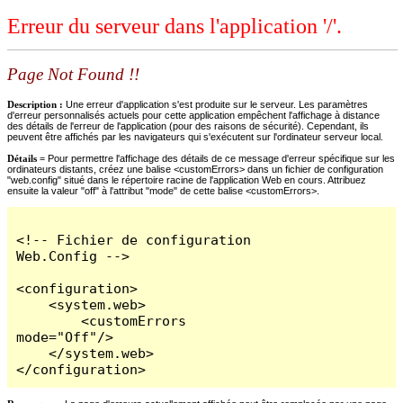
Erreur du serveur dans l'application '/'.
Page Not Found !!
Description :
Une erreur d'application s'est produite sur le serveur. Les paramètres
d'erreur personnalisés actuels pour cette application empêchent l'affichage à distance
des détails de l'erreur de l'application (pour des raisons de sécurité). Cependant, ils
peuvent être affichés par les navigateurs qui s'exécutent sur l'ordinateur serveur local.
Détails =
Pour permettre l'affichage des détails de ce message d'erreur spécifique sur les
ordinateurs distants, créez une balise <customErrors> dans un fichier de configuration
"web.config" situé dans le répertoire racine de l'application Web en cours. Attribuez
ensuite la valeur "off" à l'attribut "mode" de cette balise <customErrors>.
<!-- Fichier de configuration 
Web.Config -->

<configuration>

    <system.web>

        <customErrors 
mode="Off"/>

    </system.web>

</configuration>