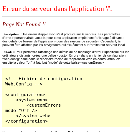
Erreur du serveur dans l'application '/'.
Page Not Found !!
Description :
Une erreur d'application s'est produite sur le serveur. Les paramètres
d'erreur personnalisés actuels pour cette application empêchent l'affichage à distance
des détails de l'erreur de l'application (pour des raisons de sécurité). Cependant, ils
peuvent être affichés par les navigateurs qui s'exécutent sur l'ordinateur serveur local.
Détails =
Pour permettre l'affichage des détails de ce message d'erreur spécifique sur les
ordinateurs distants, créez une balise <customErrors> dans un fichier de configuration
"web.config" situé dans le répertoire racine de l'application Web en cours. Attribuez
ensuite la valeur "off" à l'attribut "mode" de cette balise <customErrors>.
<!-- Fichier de configuration 
Web.Config -->

<configuration>

    <system.web>

        <customErrors 
mode="Off"/>

    </system.web>

</configuration>