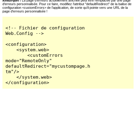
Remarques :
La page d'erreurs actuellement affichée peut être remplacée par une page
d'erreurs personnalisée. Pour ce faire, modifiez l'attribut "defaultRedirect" de la balise de
configuration <customErrors> de l'application, de sorte qu'il pointe vers une URL de la
page d'erreurs personnalisée !
<!-- Fichier de configuration 
Web.Config -->

<configuration>

    <system.web>

        <customErrors 
mode="RemoteOnly" 
defaultRedirect="mycustompage.h
tm"/>

    </system.web>

</configuration>