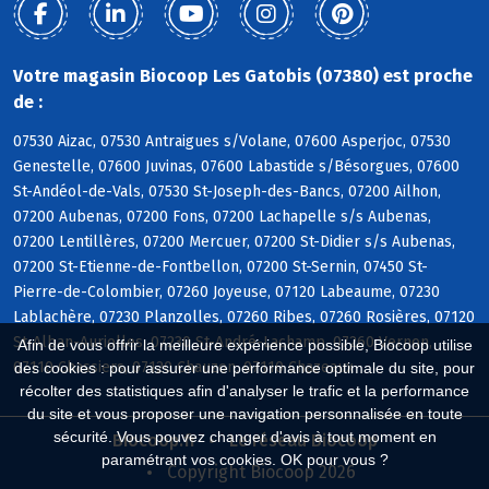
Votre magasin Biocoop Les Gatobis (07380) est proche
de :
07530 Aizac, 07530 Antraigues s/Volane, 07600 Asperjoc, 07530
Genestelle, 07600 Juvinas, 07600 Labastide s/Bésorgues, 07600
St-Andéol-de-Vals, 07530 St-Joseph-des-Bancs, 07200 Ailhon,
07200 Aubenas, 07200 Fons, 07200 Lachapelle s/s Aubenas,
07200 Lentillères, 07200 Mercuer, 07200 St-Didier s/s Aubenas,
07200 St-Etienne-de-Fontbellon, 07200 St-Sernin, 07450 St-
Pierre-de-Colombier, 07260 Joyeuse, 07120 Labeaume, 07230
Lablachère, 07230 Planzolles, 07260 Ribes, 07260 Rosières, 07120
St-Alban-Auriolles, 07230 St-André-Lachamp, 07260 Vernon,
Afin de vous offrir la meilleure expérience possible, Biocoop utilise
07110 Chassiers, 07120 Chauzon, 07110 Chazeaux
des cookies : pour assurer une performance optimale du site, pour
récolter des statistiques afin d'analyser le trafic et la performance
du site et vous proposer une navigation personnalisée en toute
sécurité. Vous pouvez changer d'avis à tout moment en
Biocoop.fr
Le réseau Biocoop
paramétrant vos cookies. OK pour vous ?
Copyright Biocoop 2026