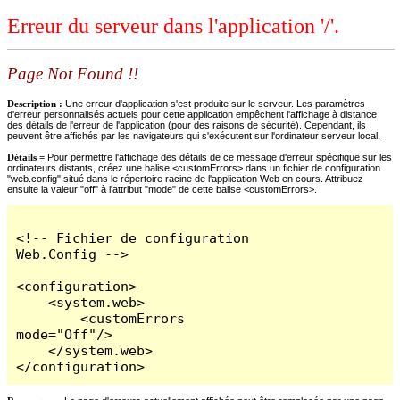
Erreur du serveur dans l'application '/'.
Page Not Found !!
Description :
Une erreur d'application s'est produite sur le serveur. Les paramètres
d'erreur personnalisés actuels pour cette application empêchent l'affichage à distance
des détails de l'erreur de l'application (pour des raisons de sécurité). Cependant, ils
peuvent être affichés par les navigateurs qui s'exécutent sur l'ordinateur serveur local.
Détails =
Pour permettre l'affichage des détails de ce message d'erreur spécifique sur les
ordinateurs distants, créez une balise <customErrors> dans un fichier de configuration
"web.config" situé dans le répertoire racine de l'application Web en cours. Attribuez
ensuite la valeur "off" à l'attribut "mode" de cette balise <customErrors>.
<!-- Fichier de configuration 
Web.Config -->

<configuration>

    <system.web>

        <customErrors 
mode="Off"/>

    </system.web>

</configuration>