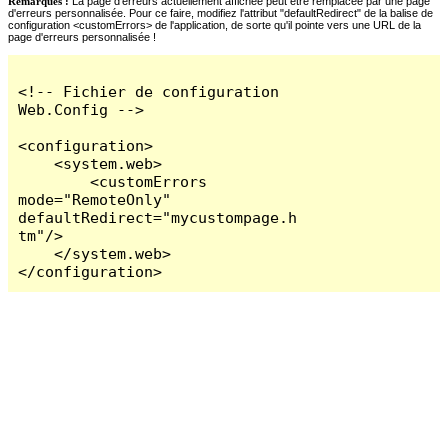
Remarques :
La page d'erreurs actuellement affichée peut être remplacée par une page
d'erreurs personnalisée. Pour ce faire, modifiez l'attribut "defaultRedirect" de la balise de
configuration <customErrors> de l'application, de sorte qu'il pointe vers une URL de la
page d'erreurs personnalisée !
<!-- Fichier de configuration 
Web.Config -->

<configuration>

    <system.web>

        <customErrors 
mode="RemoteOnly" 
defaultRedirect="mycustompage.h
tm"/>

    </system.web>

</configuration>