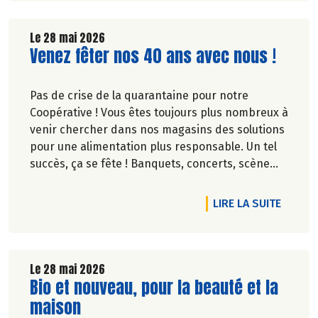
Le 28 mai 2026
Lire la suite de l'article
Venez fêter nos 40 ans avec nous !
Pas de crise de la quarantaine pour notre
Coopérative ! Vous êtes toujours plus nombreux à
venir chercher dans nos magasins des solutions
pour une alimentation plus responsable. Un tel
succès, ça se fête ! Banquets, concerts, scène
ouverte, fresque… découvrez des événements
partout en France.
DE L'A
LIRE LA SUITE
Le 28 mai 2026
Lire la suite de l'article
Bio et nouveau, pour la beauté et la
maison