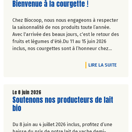
Lire la suite de l'article
Bienvenue à la courgette !
Chez Biocoop, nous nous engageons à respecter
la saisonnalité de nos produits toute l’année.
Avec l'arrivée des beaux jours, c'est le retour des
fruits et légumes d'été.Du 11 au 15 juin 2026
inclus, nos courgettes sont à l’honneur chez
Biocoop. Retrouvez tous nos engagements sur
notre site.
DE L'A
LIRE LA SUITE
Le 8 juin 2026
Lire la suite de l'article
Soutenons nos producteurs de lait
bio
Du 8 juin au 4 juillet 2026 inclus, profitez d’une
baisse du prix de notre lait de vache demi-