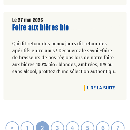
Le 27 mai 2026
Lire la suite de l'article
Foire aux bières bio
Qui dit retour des beaux jours dit retour des
apéritifs entre amis ! Découvrez le savoir-faire
de brasseurs de nos régions lors de notre foire
aux bières 100% bio : blondes, ambrées, IPA ou
sans alcool, profitez d'une sélection authentique
et engagée pour satisfaire toutes les envies.
DE L'A
LIRE LA SUITE
<
1
2
3
4
5
6
7