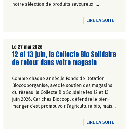
notre sélection de produits savoureux :
tartinables généreux, houmous onctueux, chips
croustillantes, gâteaux apéritifs gourmands, jus
DE L'A
LIRE LA SUITE
de fruits rafraîchissants, kombuchas pétillants...
Jusqu'à -20% du 28 mai au 1er juillet 2026.
Le 27 mai 2026
Lire la suite de l'article
12 et 13 juin, la Collecte Bio Solidaire
de retour dans votre magasin
Comme chaque année,le Fonds de Dotation
Biocooporganise, avec le soutien des magasins
du réseau, la Collecte Bio Solidaire les 12 et 13
juin 2026. Car chez Biocoop, défendre le bien-
manger c’est promouvoir l’agriculture bio, mais
aussi faciliter l’accès à tous à une alimentation
bio de qualité.
DE L'A
LIRE LA SUITE