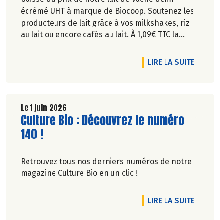
écrémé UHT à marque de Biocoop. Soutenez les
producteurs de lait grâce à vos milkshakes, riz
au lait ou encore cafés au lait. À 1,09€ TTC la
brique de lait d’1l, ça va en faire des crêpes !
DE L'A
LIRE LA SUITE
Le 1 juin 2026
Lire la suite de l'article
Culture Bio : Découvrez le numéro
140 !
Retrouvez tous nos derniers numéros de notre
magazine Culture Bio en un clic !
DE L'A
LIRE LA SUITE