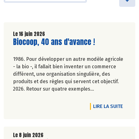
Le 16 juin 2026
Lire la suite de l'article
Biocoop, 40 ans d'avance !
1986. Pour développer un autre modèle agricole
- la bio -, il fallait bien inventer un commerce
différent, une organisation singulière, des
produits et des règles qui servent cet objectif.
2026. Retour sur quatre exemples
emblématiques, des avancées devenues des
évidences ou d'actualité dans la société.
DE L'A
LIRE LA SUITE
Elsa Quinel.
Le 8 juin 2026