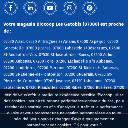
Votre magasin Biocoop Les Gatobis (07380) est proche
de :
07530 Aizac, 07530 Antraigues s/Volane, 07600 Asperjoc, 07530
Genestelle, 07600 Juvinas, 07600 Labastide s/Bésorgues, 07600
St-Andéol-de-Vals, 07530 St-Joseph-des-Bancs, 07200 Ailhon,
07200 Aubenas, 07200 Fons, 07200 Lachapelle s/s Aubenas,
07200 Lentillères, 07200 Mercuer, 07200 St-Didier s/s Aubenas,
07200 St-Etienne-de-Fontbellon, 07200 St-Sernin, 07450 St-
Pierre-de-Colombier, 07260 Joyeuse, 07120 Labeaume, 07230
Lablachère, 07230 Planzolles, 07260 Ribes, 07260 Rosières, 07120
St-Alban-Auriolles, 07230 St-André-Lachamp, 07260 Vernon,
Afin de vous offrir la meilleure expérience possible, Biocoop utilise
07110 Chassiers, 07120 Chauzon, 07110 Chazeaux
des cookies : pour assurer une performance optimale du site, pour
récolter des statistiques afin d'analyser le trafic et la performance
du site et vous proposer une navigation personnalisée en toute
sécurité. Vous pouvez changer d'avis à tout moment en
Biocoop.fr
Le réseau Biocoop
paramétrant vos cookies. OK pour vous ?