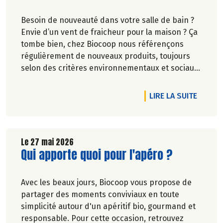
Besoin de nouveauté dans votre salle de bain ?
Envie d’un vent de fraicheur pour la maison ? Ça
tombe bien, chez Biocoop nous référençons
régulièrement de nouveaux produits, toujours
selon des critères environnementaux et sociaux
exigeants.
Une nouvelle marque rejoint nos rayons et vous
DE L'A
LIRE LA SUITE
allez l'adorer ! Faites de la place pour Bénécos !
Le 27 mai 2026
Lire la suite de l'article
Qui apporte quoi pour l'apéro ?
Avec les beaux jours, Biocoop vous propose de
partager des moments conviviaux en toute
simplicité autour d'un apéritif bio, gourmand et
responsable. Pour cette occasion, retrouvez