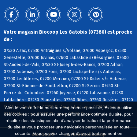
Votre magasin Biocoop Les Gatobis (07380) est proche
de :
07530 Aizac, 07530 Antraigues s/Volane, 07600 Asperjoc, 07530
Genestelle, 07600 Juvinas, 07600 Labastide s/Bésorgues, 07600
St-Andéol-de-Vals, 07530 St-Joseph-des-Bancs, 07200 Ailhon,
07200 Aubenas, 07200 Fons, 07200 Lachapelle s/s Aubenas,
07200 Lentillères, 07200 Mercuer, 07200 St-Didier s/s Aubenas,
07200 St-Etienne-de-Fontbellon, 07200 St-Sernin, 07450 St-
Pierre-de-Colombier, 07260 Joyeuse, 07120 Labeaume, 07230
Lablachère, 07230 Planzolles, 07260 Ribes, 07260 Rosières, 07120
St-Alban-Auriolles, 07230 St-André-Lachamp, 07260 Vernon,
Afin de vous offrir la meilleure expérience possible, Biocoop utilise
07110 Chassiers, 07120 Chauzon, 07110 Chazeaux
des cookies : pour assurer une performance optimale du site, pour
récolter des statistiques afin d'analyser le trafic et la performance
du site et vous proposer une navigation personnalisée en toute
sécurité. Vous pouvez changer d'avis à tout moment en
Biocoop.fr
Le réseau Biocoop