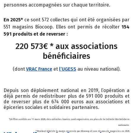
personnes
accompagnées sur chaque territoire.
En 2025*
ce sont 572 collectes qui ont été organisées par
551 magasins Biocoop. Elles ont permis de récolter
154
591 produits et de reverser :
220 573€ * aux associations
bénéficiaires
(dont
VRAC France
et
l’UGESS
au niveau national).
Depuis son déploiement national en 2019, l’opération a
déjà permis de redistribuer plus de 591 000 produits et
de reverser plus de 674 000 euros aux associations et
épiceries sociales et solidaires partenaires.
*chiffres arrêtés au 11 mars 2026, des collectes locales sont organisées en plus de la Collecte Bio Solidaire
nationale.
* Montant total de la marge reversée par Biocoop et son réseau de magasins en 2025