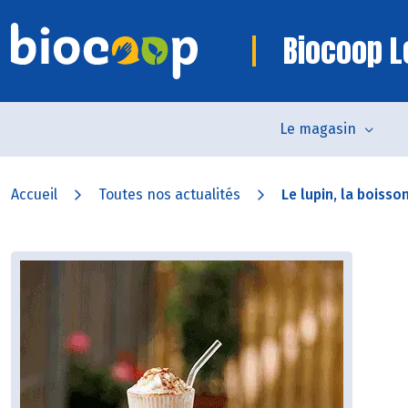
Biocoop L
Le magasin
Accueil
Toutes nos actualités
Le lupin, la boisson