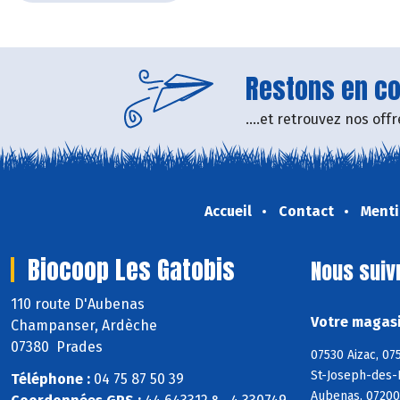
Restons en con
....et retrouvez nos of
Accueil
Contact
Menti
Biocoop Les Gatobis
Nous suiv
110 route D'Aubenas
Votre magasi
Champanser, Ardèche
07380 Prades
07530 Aizac, 07
St-Joseph-des-B
Téléphone :
04 75 87 50 39
Aubenas, 07200