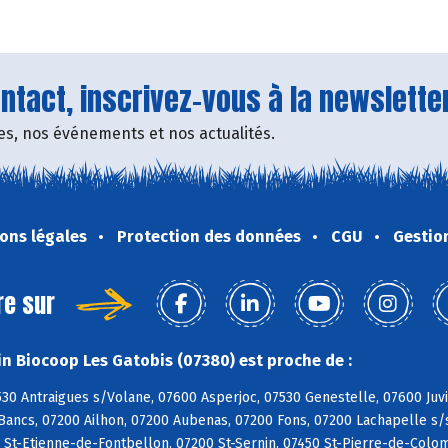
tact, inscrivez-vous à la newsletter
fres, nos événements et nos actualités.
ons légales
Protection des données
CGU
Gestio
re sur
n Biocoop Les Gatobis (07380) est proche de :
530 Antraigues s/Volane, 07600 Asperjoc, 07530 Genestelle, 07600 Ju
ancs, 07200 Ailhon, 07200 Aubenas, 07200 Fons, 07200 Lachapelle s/s
 St-Etienne-de-Fontbellon, 07200 St-Sernin, 07450 St-Pierre-de-Colo