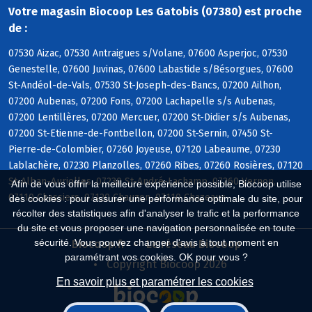
Votre magasin Biocoop Les Gatobis (07380) est proche
de :
07530 Aizac, 07530 Antraigues s/Volane, 07600 Asperjoc, 07530
Genestelle, 07600 Juvinas, 07600 Labastide s/Bésorgues, 07600
St-Andéol-de-Vals, 07530 St-Joseph-des-Bancs, 07200 Ailhon,
07200 Aubenas, 07200 Fons, 07200 Lachapelle s/s Aubenas,
07200 Lentillères, 07200 Mercuer, 07200 St-Didier s/s Aubenas,
07200 St-Etienne-de-Fontbellon, 07200 St-Sernin, 07450 St-
Pierre-de-Colombier, 07260 Joyeuse, 07120 Labeaume, 07230
Lablachère, 07230 Planzolles, 07260 Ribes, 07260 Rosières, 07120
St-Alban-Auriolles, 07230 St-André-Lachamp, 07260 Vernon,
Afin de vous offrir la meilleure expérience possible, Biocoop utilise
07110 Chassiers, 07120 Chauzon, 07110 Chazeaux
des cookies : pour assurer une performance optimale du site, pour
récolter des statistiques afin d'analyser le trafic et la performance
du site et vous proposer une navigation personnalisée en toute
sécurité. Vous pouvez changer d'avis à tout moment en
Biocoop.fr
Le réseau Biocoop
paramétrant vos cookies. OK pour vous ?
Copyright Biocoop 2026
En savoir plus et paramétrer les cookies