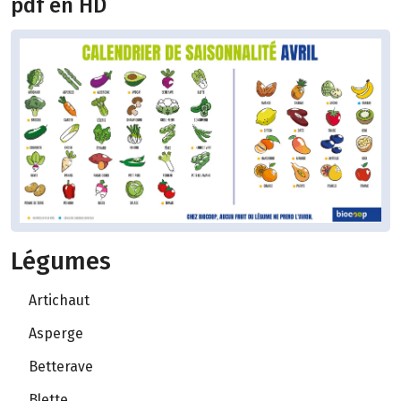
pdf en HD
Légumes
Artichaut
Asperge
Betterave
Blette