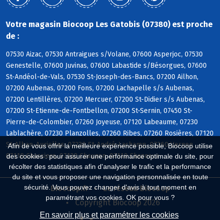
Votre magasin Biocoop Les Gatobis (07380) est proche
de :
07530 Aizac, 07530 Antraigues s/Volane, 07600 Asperjoc, 07530
Genestelle, 07600 Juvinas, 07600 Labastide s/Bésorgues, 07600
St-Andéol-de-Vals, 07530 St-Joseph-des-Bancs, 07200 Ailhon,
07200 Aubenas, 07200 Fons, 07200 Lachapelle s/s Aubenas,
07200 Lentillères, 07200 Mercuer, 07200 St-Didier s/s Aubenas,
07200 St-Etienne-de-Fontbellon, 07200 St-Sernin, 07450 St-
Pierre-de-Colombier, 07260 Joyeuse, 07120 Labeaume, 07230
Lablachère, 07230 Planzolles, 07260 Ribes, 07260 Rosières, 07120
St-Alban-Auriolles, 07230 St-André-Lachamp, 07260 Vernon,
Afin de vous offrir la meilleure expérience possible, Biocoop utilise
07110 Chassiers, 07120 Chauzon, 07110 Chazeaux
des cookies : pour assurer une performance optimale du site, pour
récolter des statistiques afin d'analyser le trafic et la performance
du site et vous proposer une navigation personnalisée en toute
sécurité. Vous pouvez changer d'avis à tout moment en
Biocoop.fr
Le réseau Biocoop
paramétrant vos cookies. OK pour vous ?
Copyright Biocoop 2026
En savoir plus et paramétrer les cookies