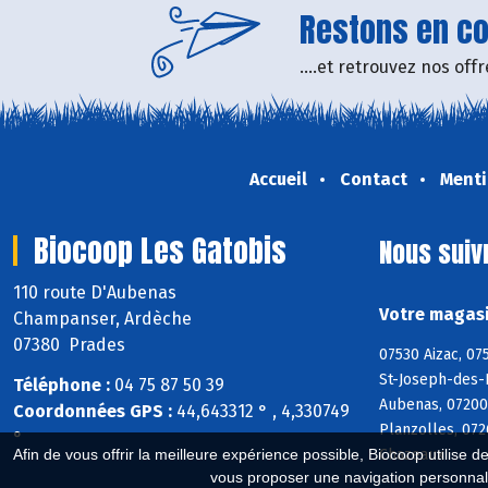
Restons en con
....et retrouvez nos of
Accueil
Contact
Menti
Biocoop Les Gatobis
Nous suiv
110 route D'Aubenas
Votre magasi
Champanser, Ardèche
07380 Prades
07530 Aizac, 07
St-Joseph-des-B
Téléphone :
04 75 87 50 39
Aubenas, 07200
Coordonnées GPS :
44,643312 ° , 4,330749
Planzolles, 072
°
Afin de vous offrir la meilleure expérience possible, Biocoop utilise d
Chazeaux
vous proposer une navigation personnal