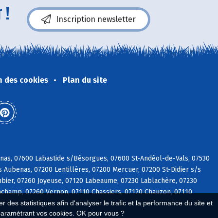
 !
Inscription newsletter
n des cookies
Plan du site
vinas, 07600 Labastide s/Bésorgues, 07600 St-Andéol-de-Vals, 07530
 Aubenas, 07200 Lentillères, 07200 Mercuer, 07200 St-Didier s/s
mbier, 07260 Joyeuse, 07120 Labeaume, 07230 Lablachère, 07230
Lachamp, 07260 Vernon, 07110 Chassiers, 07120 Chauzon, 07110
 des statistiques afin d'analyser le trafic et la performance du site et
paramétrant vos cookies. OK pour vous ?