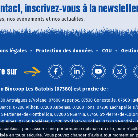
tact, inscrivez-vous à la newsletter
fres, nos événements et nos actualités.
ons légales
Protection des données
CGU
Gestio
re sur
n Biocoop Les Gatobis (07380) est proche de :
530 Antraigues s/Volane, 07600 Asperjoc, 07530 Genestelle, 07600 Ju
ancs, 07200 Ailhon, 07200 Aubenas, 07200 Fons, 07200 Lachapelle s/s
 St-Etienne-de-Fontbellon, 07200 St-Sernin, 07450 St-Pierre-de-Colo
60 Ribes, 07260 Rosières, 07120 St-Alban-Auriolles, 07230 St-André-
es cookies : pour assurer une performance optimale du site, pour récolter
isée en toute sécurité. Vous pouvez changer d'avis à tout moment en 