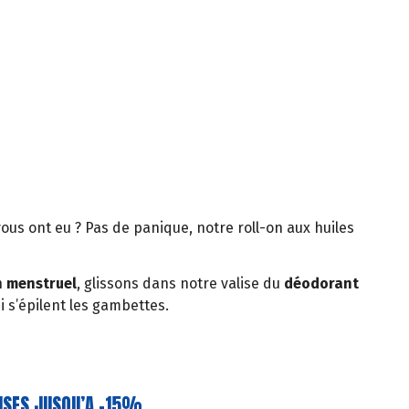
vous ont eu ? Pas de panique, notre roll-on aux huiles
n menstruel
, glissons dans notre valise du
déodorant
i s’épilent les gambettes.
ISES JUSQU’A -15%.