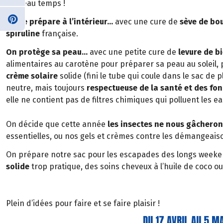
du beau temps !
On se prépare à l’intérieur…
avec une cure de
sève de bo
spiruline
française.
On protège sa peau…
avec une petite cure de
levure de b
alimentaires au carotène pour préparer sa peau au soleil, pu
crème solaire
solide (fini le tube qui coule dans le sac de pl
neutre, mais toujours
respectueuse de la santé et des fo
elle ne contient pas de filtres chimiques qui polluent les e
On décide que cette année
les insectes ne nous gâcheront
essentielles, ou nos gels et crèmes contre les démangeai
On prépare notre sac pour les escapades des longs weeken
solide
trop pratique, des soins cheveux à l’huile de coco o
Plein d’idées pour faire et se faire plaisir !
DU 17 AVRIL AU 5 