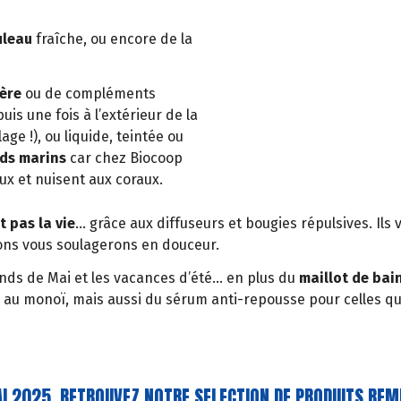
uleau
fraîche, ou encore de la
ière
ou de compléments
is une fois à l’extérieur de la
age !), ou liquide, teintée ou
nds marins
car chez Biocoop
aux et nuisent aux coraux.
 pas la vie
… grâce aux diffuseurs et bougies répulsives. Ils 
sons vous soulagerons en douceur.
ds de Mai et les vacances d’été… en plus du
maillot de bai
u au monoï, mais aussi du sérum anti-repousse pour celles qu
MAI 2025, RETROUVEZ NOTRE SELECTION DE PRODUITS REM