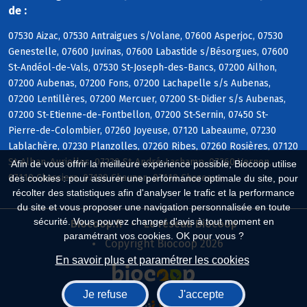
de :
07530 Aizac, 07530 Antraigues s/Volane, 07600 Asperjoc, 07530
Genestelle, 07600 Juvinas, 07600 Labastide s/Bésorgues, 07600
St-Andéol-de-Vals, 07530 St-Joseph-des-Bancs, 07200 Ailhon,
07200 Aubenas, 07200 Fons, 07200 Lachapelle s/s Aubenas,
07200 Lentillères, 07200 Mercuer, 07200 St-Didier s/s Aubenas,
07200 St-Etienne-de-Fontbellon, 07200 St-Sernin, 07450 St-
Pierre-de-Colombier, 07260 Joyeuse, 07120 Labeaume, 07230
Lablachère, 07230 Planzolles, 07260 Ribes, 07260 Rosières, 07120
St-Alban-Auriolles, 07230 St-André-Lachamp, 07260 Vernon,
Afin de vous offrir la meilleure expérience possible, Biocoop utilise
07110 Chassiers, 07120 Chauzon, 07110 Chazeaux
des cookies : pour assurer une performance optimale du site, pour
récolter des statistiques afin d'analyser le trafic et la performance
du site et vous proposer une navigation personnalisée en toute
sécurité. Vous pouvez changer d'avis à tout moment en
Biocoop.fr
Le réseau Biocoop
paramétrant vos cookies. OK pour vous ?
Copyright Biocoop 2026
En savoir plus et paramétrer les cookies
Je refuse
J'accepte
Réalisé par